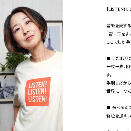
【LISTEN!
音楽を愛する
「常に耳をすま
ここでしか手
■ こだわり
一枚一枚、阿
す。
手刷りだから
世界に一つだ
■ 選べる4
新色を加え、