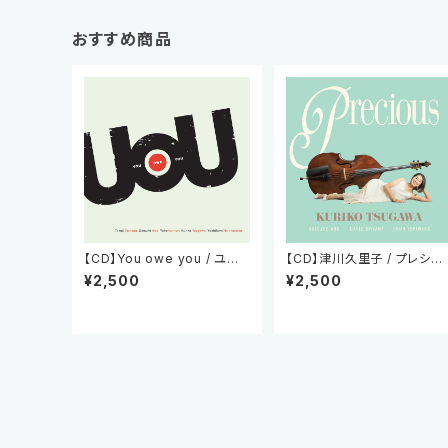
おすすめ商品
【CD】You owe you / ユー
【CD】津川久里子 / プレシャ
オーユー
ス
¥2,500
¥2,500