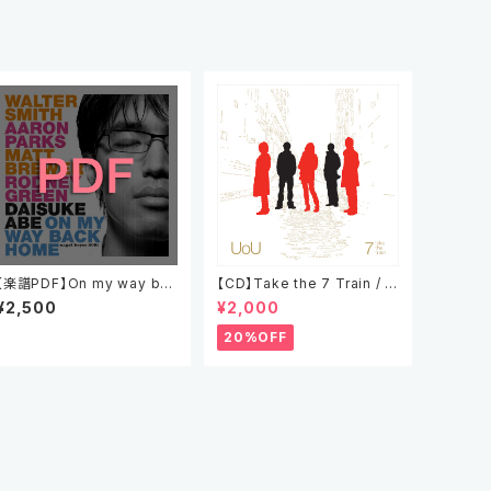
【楽譜PDF】On my way bac
【CD】Take the 7 Train / テ
k home オリジナル楽譜 (ア
イク・ザ・７トレイン
¥2,500
¥2,000
ルバム全曲）
20%OFF