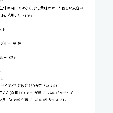
レッド
生地は純白ではなく、少し黄味がかった優しい風合い
ー」を採用しています。
レッド
 ブルー （新色）
ブルー （新色）
開
XL
・サイズともに数に限りがございます）
子さん(身長１６０cm）が着ているのがMサイズ
身長１8０cm）が着ているのがLサイズです。